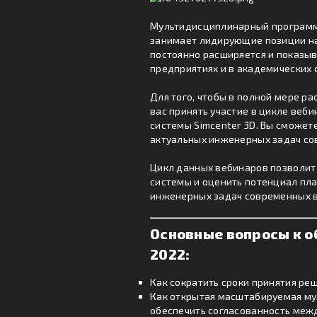
Мультидисциплинарный программн
занимает лидирующие позиции на
постоянно расширяется и показыв
предприятиях и в академических 
Для того, чтобы в полной мере р
вас принять участие в цикле веб
системы Simcenter 3D. Вы сможе
актуальных инженерных задач со
Цикл данных вебинаров позволит
системы и оценить потенциал пл
инженерных задач современных 
Основные вопросы к 
2022:
Как сократить сроки принятия ре
Как открытая масштабируемая му
обеспечить согласованность меж