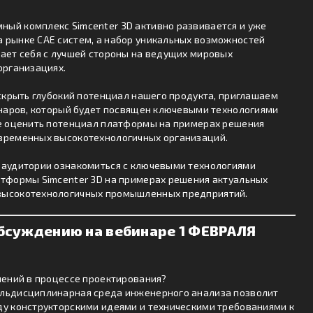
ый комплекс Simcenter 3D активно развивается и уже
 рынке CAE систем, а набор уникальных возможностей
ает себя с лучшей стороны на ведущих мировых
организациях.
аскрыть глубокий потенциал нашего продукта, приглашаем
инаров, который будет посвящен ключевыми технологиями
те оценить потенциал платформы на примерах решения
временных высокотехнологичных организаций.
 аудитории ознакомиться с ключевыми технологиями
атформы Simcenter 3D на примерах решения актуальных
высокотехнологичных промышленных предприятий.
обсуждению на вебинаре 1 ФЕВРАЛЯ
шений в процессе проектирования?
льдисциплинарная среда инженерного анализа позволит
ду конструкторскими идеями и техническими требованиями к