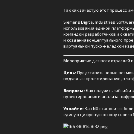
Так как зачастую этот процесс и
Siemens Digital Industries Softwa
использования единой платформы
командой разработчиков и охвати
и создания концептуального прое
виртуальной пуско-наладкой изде
Мероприятие для всех отраслей 
Цель:
Представить новые возмож
подходы к проектированию, платф
Вопросы:
Как получить гибкий и
проектирования и анализа цифро
Узнайт
е:
Как NX становится боле
единую цифровую основу своего 